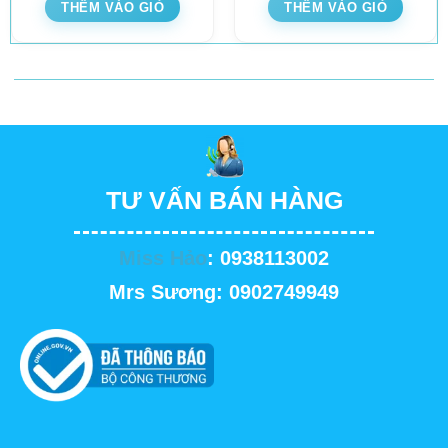
THÊM VÀO GIỎ
THÊM VÀO GIỎ
TƯ VẤN BÁN HÀNG
Miss Hảo
: 0938113002
Mrs Sương: 0902749949