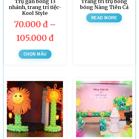
Trụ gắn bóng 13
Trang trí trụ bong
nhánh, trang trí tiệc-
bóng Nàng Tiên Cá
Kool Style
READ MORE
70.000
đ
–
105.000
đ
CHỌN MẪU