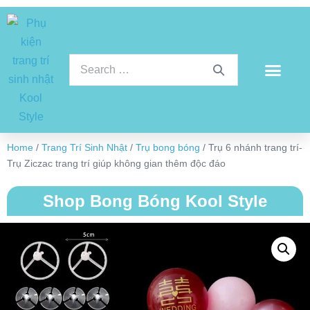
Home
/
Trang Trí Sinh Nhật
/
Trụ bong bóng
/ Trụ 6 nhánh trang trí-
Trụ Ziczac trang trí giúp không gian thêm độc đáo
Shop Bong Bóng Kool Style