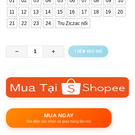
01
02
03
04
05
06
07
08
09
10
11
12
13
14
15
16
17
18
19
20
21
22
23
24
Trụ Ziczac nối
THÊM VÀO GIỎ
MUA NGAY
Gọi điện xác nhận và giao hàng tận nơi