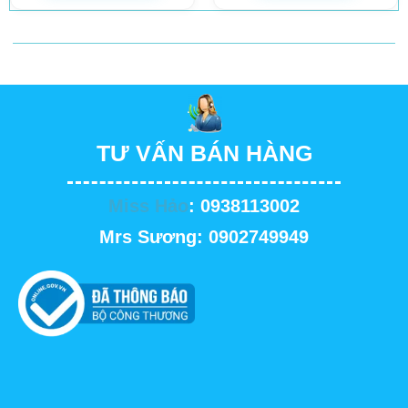
TƯ VẤN BÁN HÀNG
Miss Hảo
: 0938113002
Mrs Sương: 0902749949