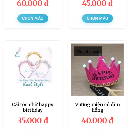
60.000
đ
45.000
đ
CHỌN MẪU
CHỌN MẪU
Out of stock
Cài tóc chữ happy
Vương miện có đèn
birthday
hồng
35.000
đ
40.000
đ