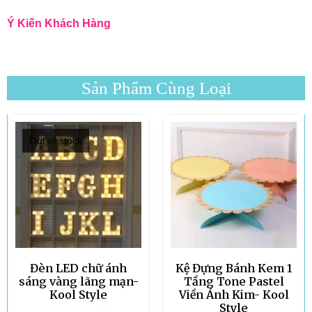
Ý Kiến Khách Hàng
Sản Phẩm Cùng Loại
Out of stock
Đèn LED chữ ánh
Kệ Đựng Bánh Kem 1
sáng vàng lãng mạn-
Tầng Tone Pastel
Kool Style
Viền Ánh Kim- Kool
Style