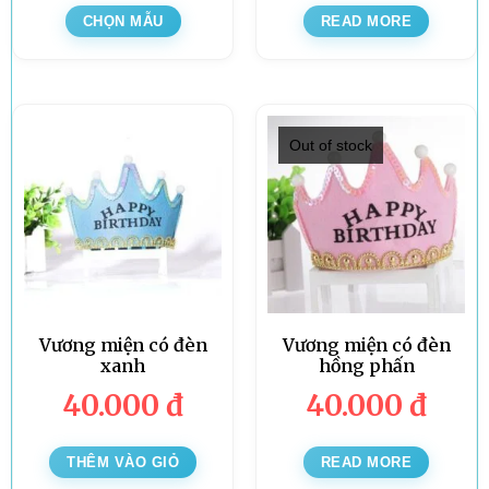
CHỌN MẪU
READ MORE
Out of stock
Vương miện có đèn
Vương miện có đèn
xanh
hồng phấn
40.000
đ
40.000
đ
THÊM VÀO GIỎ
READ MORE