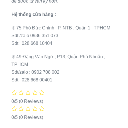
để được tư vấn kỹ hơn.
Hệ thống cửa hàng :
✳️ 75 Phó Đức Chính , P. NTB , Quận 1 , TPHCM
Sdt /zalo 0936 351 073
Sdt : 028 668 10404
✳️ 49 Đặng Văn Ngữ , P13, Quận Phú Nhuận ,
TPHCM
Sdt/zalo : 0902 708 002
Sdt : 028 668 00401
0/5
(0 Reviews)
0/5
(0 Reviews)