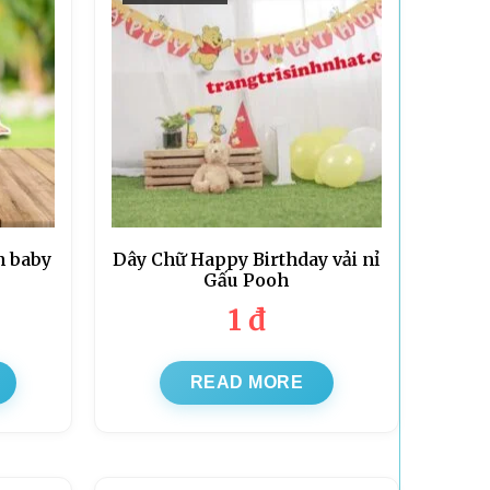
m baby
Dây Chữ Happy Birthday vải nỉ
Gấu Pooh
1
đ
READ MORE