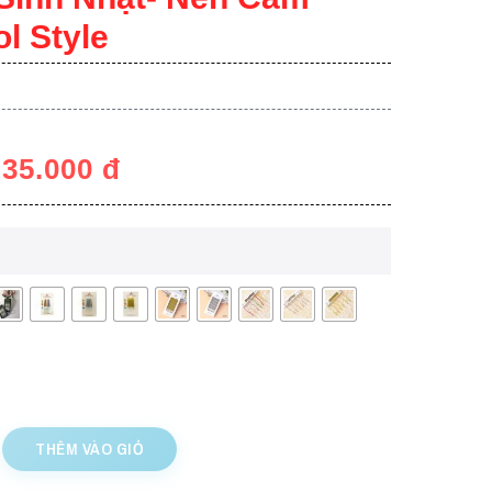
l Style
–
35.000
đ
THÊM VÀO GIỎ