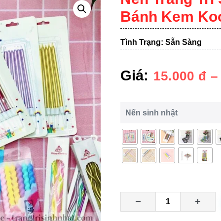
Bánh Kem Koo
Tình Trạng: Sẵn Sàng
Giá:
15.000
đ
Nến sinh nhật