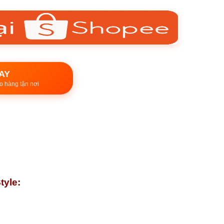
AY
o hàng tận nơi
tyle: