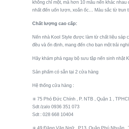
không chỉ một, mà hơn 10 mẫu nến khác nhau c
nhất đến uốn lượn, xoắn ốc… Màu sắc từ trun tí
Chất lượng cao cấp:
Nến nhà Kool Style được làm từ chất liệu sáp c
đều và ổn định, mang đến cho bạn một trải ngh
Hãy khám phá ngay bộ sưu tập nến sinh nhật K
Sản phẩm có sẵn tại 2 cửa hàng
Hệ thống cửa hàng :
✳️ 75 Phó Đức Chính , P. NTB , Quận 1 , TPH
Sdt /zalo 0936 351 073
Sdt : 028 668 10404
✳️ 49 Đặng Văn Ngữ , P13, Quận Phú Nhuận 