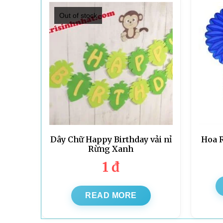
Out of stock
Dây Chữ Happy Birthday vải nỉ
Hoa 
Rừng Xanh
1
đ
READ MORE