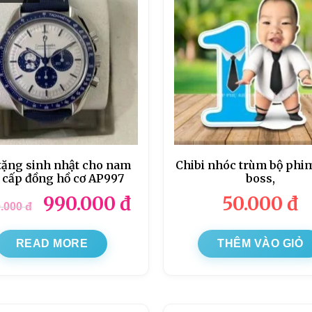
tặng sinh nhật cho nam
Chibi nhóc trùm bộ phi
 cấp đồng hồ cơ AP997
boss,
990.000
đ
50.000
đ
0.000
đ
READ MORE
THÊM VÀO GIỎ