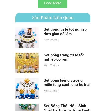
Load More
Sản Phẩm Liên Quan
Set trang trí lễ tốt nghiệp
đơn giản dễ làm
Xem Thêm »
Set bóng trang trí lễ tốt
nghiệp có rèm
Xem Thêm »
Set bóng kiếng vương
miện tông xanh cho bé trai
Xem Thêm »
Set Bóng Thôi Nôi , Sinh
Nhật Bé Tuổi Tỵ Tone Xanh