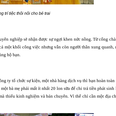
g trí tiệc thôi nôi cho bé trai
uyên nghiệp sẽ nhận được sự ngợi khen nức nồng. Từ cổng chà
có cả một khối công việc nhưng vẫn còn người thân xung quanh,
ủng hộ bạn.
công ty tổ chức sự kiện, một nhà hàng dịch vụ thì bạn hoàn toàn 
một bà mẹ phải mất ít nhất 20 lon sữa để chi trả tiền phát sinh 
 mà thiếu kinh nghiệm và bán chuyên. Vì thế chỉ cần một địa ch