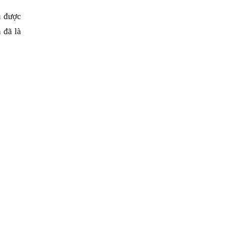
u được
 đã là