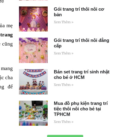
rẻ
Gói trang trí thôi nôi cơ
bản
Xem Thêm »
của mẹ
 trang
Gói trang trí thôi nôi đẳng
ẹ cũng
cấp
Xem Thêm »
ẽ mang
Bán set trang trí sinh nhật
cho bé ở HCM
ậc cha
Xem Thêm »
ừng để
Mua đồ phụ kiện trang trí
tiệc thôi nôi cho bé tại
TPHCM
Xem Thêm »