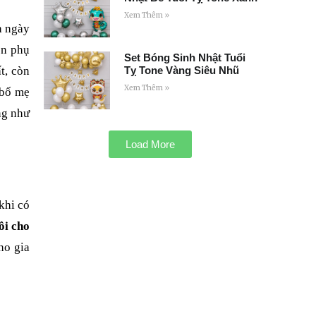
Xem Thêm »
a ngày
ón phụ
Set Bóng Sinh Nhật Tuổi
Tỵ Tone Vàng Siêu Nhũ
t, còn
Xem Thêm »
 bố mẹ
ng như
Load More
khi có
ôi cho
ho gia