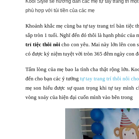
Kool Style sẽ hướng dẫn các mẹ tự tay trang trí một 
phù hợp với túi tiền của các mẹ
Khoảnh khắc mẹ cùng ba tự tay trang trí bàn tiệc t
sắp tròn 1 tuổi. Nghĩ đến đó thôi là hạnh phúc của m
trí tiệc thôi nôi
cho con yêu. Mai này lớn lên con s
có được kỷ niệm tuyệt vời tròn 365 đêm ngày con đế
Tấm lòng của mẹ bao la tình cha thật rộng lớn. Ko
đến cho bạn các ý tưởng
tự tay trang trí thôi nôi ch
mẹ son hiểu được sự quan trọng khi tự tay mình 
vòng xoáy của hiện đại cuốn mình vào bên trong