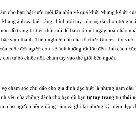
làm cho bạn bật cười mỗi lần nhìn về quá khứ. Những ký ức củ
 khung ảnh và biết rằng chính đôi tay của mẹ đã chọn từng m
ón đồ trang trí tiệc thôi nôi để bạn có một ngày hoàn hảo nhấ
 bậc sinh thành. Theo nghiên cứu của tổ chức Unicess thì việc
ủa cuộc đời người con, sẽ ảnh hưởng rất lớn đến tính cách cũ
y con từ bỏ chiếc nôi, chạm tay vào thế giới bên ngoài.
i vợ chăm sóc chu đáo cho gia đình đặc biệt là những năm đầu 
tình yêu của chồng dành cho bạn dù bạn
tự tay trang trí thôi n
làm cho người chồng đồng cảm và ghi lại những kỷ niệm đẹp c