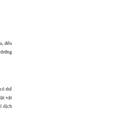
o, đến
 những
có thể
lặt vặt
ỉ dịch