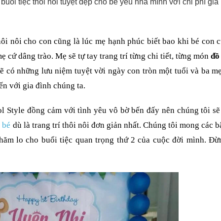
buổi tiệc thôi nôi tuyệt đẹp cho bé yêu nhà mình với chi phí giá 
hôi nôi cho con cũng là lúc mẹ hạnh phúc biết bao khi bé con 
ẹ cứ dâng trào. Mẹ sẽ tự tay trang trí từng chi tiết, từng món
đồ
ẽ có những lưu niệm tuyệt vời ngày con tròn một tuổi và ba m
n với gia đình chúng ta.
ol Style đồng cảm với tình yêu vô bờ bến đấy nên chúng tôi s
o bé
dù là trang trí thôi nôi đơn giản nhất. Chúng tôi mong các b
chăm lo cho buổi tiệc quan trọng thứ 2 của cuộc đời mình. Đ