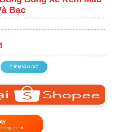
Và Bạc
đ
THÊM VÀO GIỎ
AY
o hàng tận nơi