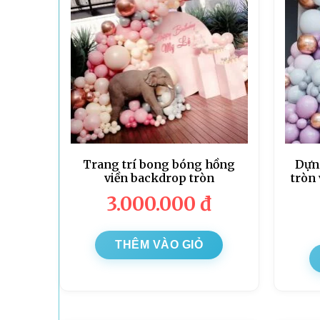
Trang trí bong bóng hồng
Dựn
viền backdrop tròn
tròn
3.000.000
đ
THÊM VÀO GIỎ