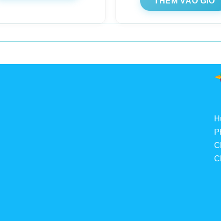
THÊM VÀO GIỎ
H
P
C
C