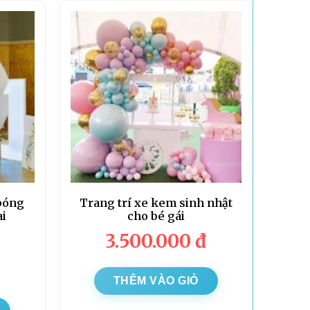
bóng
Trang trí xe kem sinh nhật
ai
cho bé gái
3.500.000
đ
THÊM VÀO GIỎ