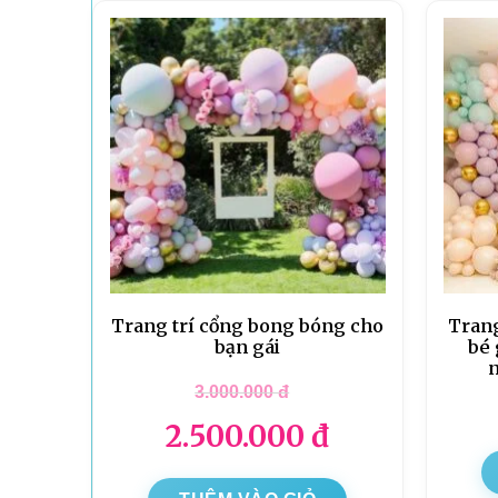
Trang trí cổng bong bóng cho
Trang
bạn gái
bé 
n
3.000.000
đ
2.500.000
đ