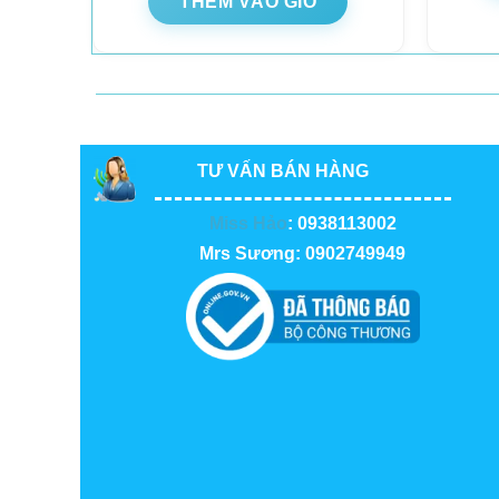
THÊM VÀO GIỎ
TƯ VẤN BÁN HÀNG
Miss Hảo
: 0938113002
Mrs Sương: 0902749949