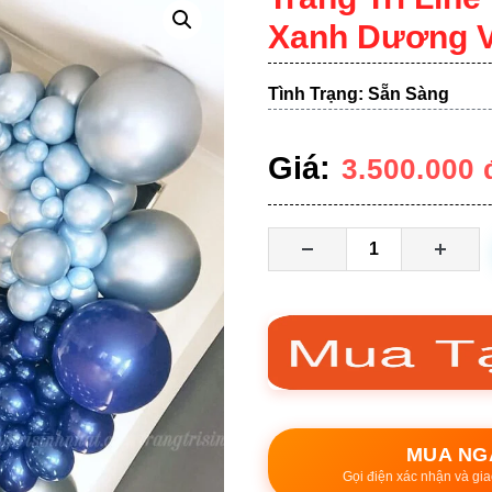
Xanh Dương 
Tình Trạng: Sẵn Sàng
Giá:
3.500.000
MUA NG
Gọi điện xác nhận và gia