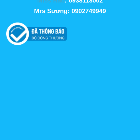
Miss Hảo
: 0938113002
Mrs Sương: 0902749949