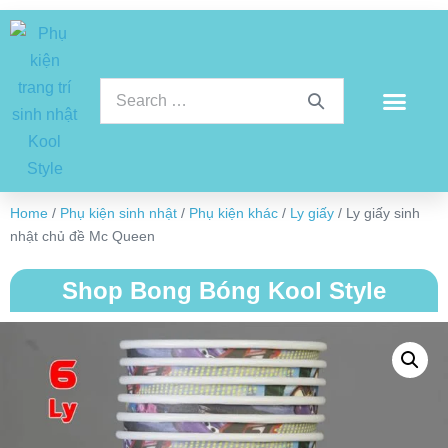
Home
/
Phụ kiện sinh nhật
/
Phụ kiện khác
/
Ly giấy
/ Ly giấy sinh
nhật chủ đề Mc Queen
Shop Bong Bóng Kool Style