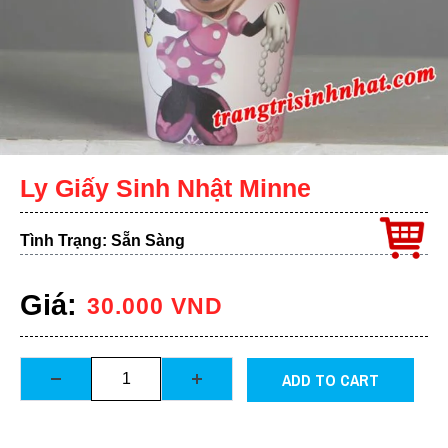
Ly Giấy Sinh Nhật Minne
Tình Trạng: Sẵn Sàng
Giá:
30.000
VND
ADD TO CART