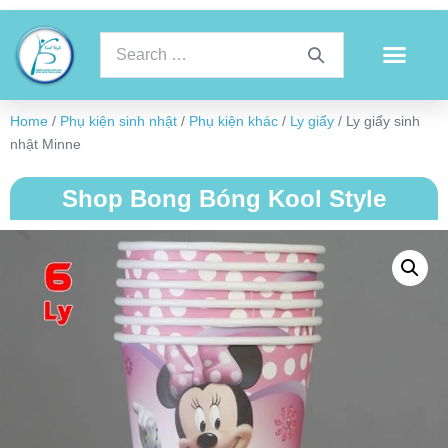
Home
/
Phụ kiện sinh nhật
/
Phụ kiện khác
/
Ly giấy
/ Ly giấy sinh
nhật Minne
Shop Bong Bóng Kool Style