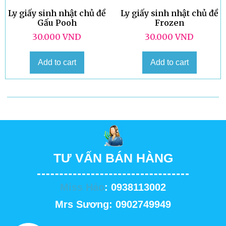
Ly giấy sinh nhật chủ đề
Ly giấy sinh nhật chủ đề
Gấu Pooh
Frozen
30.000
VND
30.000
VND
Add to cart
Add to cart
TƯ VẤN BÁN HÀNG
Miss Hảo
: 0938113002
Mrs Sương: 0902749949