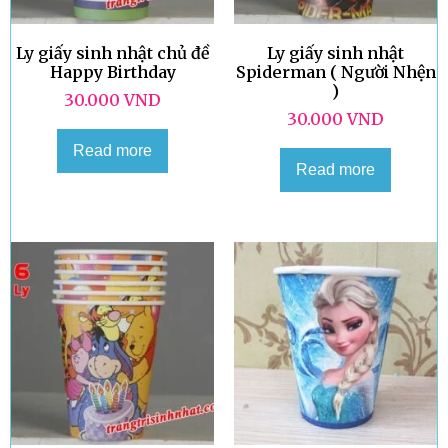
Ly giấy sinh nhật chủ đề
Ly giấy sinh nhật
Happy Birthday
Spiderman ( Người Nhện
)
30.000
VND
30.000
VND
Read more
Read more