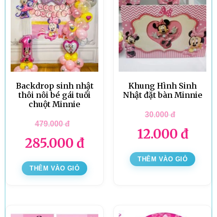
Backdrop sinh nhật
Khung Hình Sinh
thôi nôi bé gái tuổi
Nhật đặt bàn Minnie
chuột Minnie
30.000
đ
479.000
đ
12.000
đ
285.000
đ
THÊM VÀO GIỎ
THÊM VÀO GIỎ