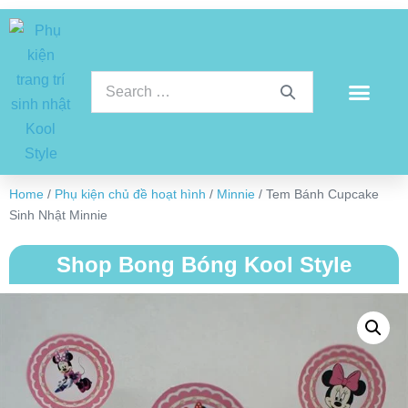
Home
/
Phụ kiện chủ đề hoạt hình
/
Minnie
/ Tem Bánh Cupcake
Sinh Nhật Minnie
Shop Bong Bóng Kool Style