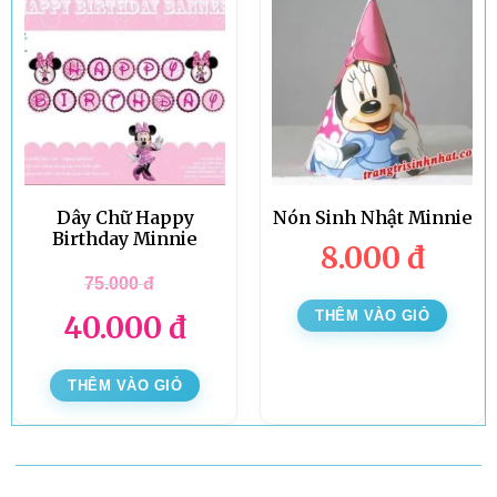
Dây Chữ Happy
Nón Sinh Nhật Minnie
Birthday Minnie
8.000
đ
75.000
đ
THÊM VÀO GIỎ
40.000
đ
THÊM VÀO GIỎ