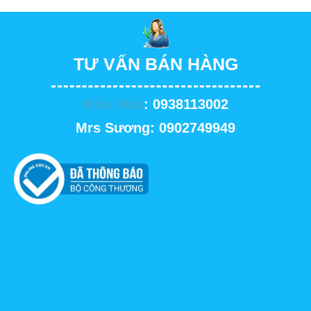
TƯ VẤN BÁN HÀNG
Miss Hảo
: 0938113002
Mrs Sương: 0902749949