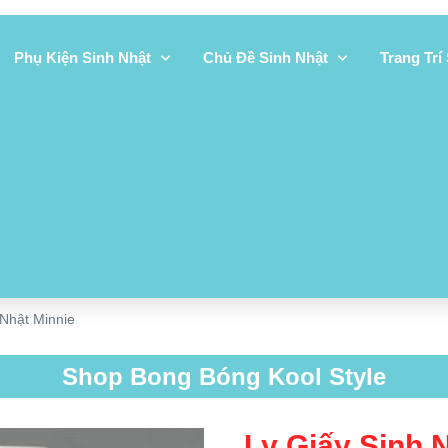
Phụ Kiện Sinh Nhật
Chủ Đề Sinh Nhật
Trang Trí
 Nhật Minnie
Shop Bong Bóng Kool Style
Ly Giấy Sinh 