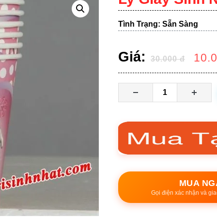
Tình Trạng: Sẵn Sàng
Giá:
10.
30.000
đ
MUA NG
Gọi điện xác nhận và gia