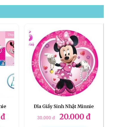
nie
Đĩa Giấy Sinh Nhật Minnie
0
đ
20.000
đ
30.000
đ