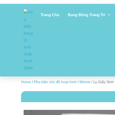
Trang Chủ
Bong Bóng Trang Trí
Home
/
Phụ kiện chủ đề hoạt hình
/
Minnie
/ Ly Giấy Sinh