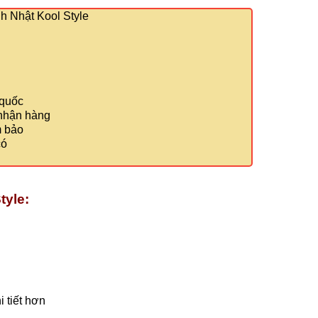
 Nhật Kool Style
 quốc
 nhận hàng
m bảo
có
tyle:
 tiết hơn