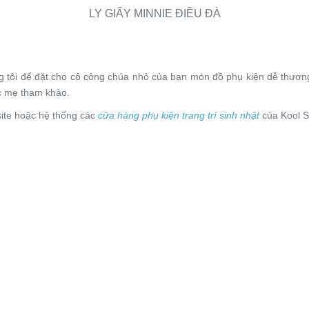
LY GIẤY MINNIE ĐIỀU ĐÀ
g tôi để đặt cho cô công chúa nhỏ của bạn món đồ phụ kiện dễ thươn
 mẹ tham khảo.
bsite hoặc hệ thống các
cửa hàng
phụ kiện trang trí sinh nhật
của Kool S