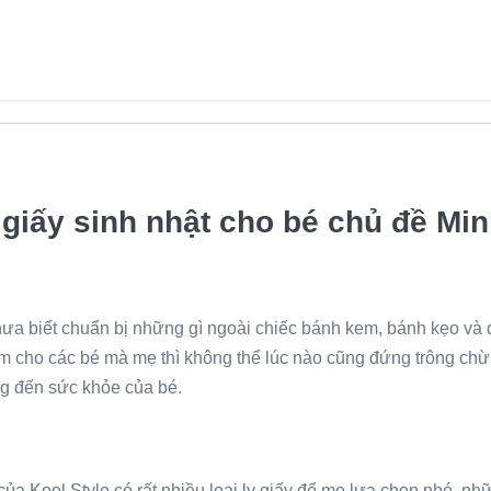
 giấy sinh nhật cho bé chủ đề Min
ưa biết chuẩn bị những gì ngoài chiếc bánh kem, bánh kẹo và 
hiểm cho các bé mà mẹ thì không thể lúc nào cũng đứng trông chừ
ng đến sức khỏe của bé.
ủa Kool Style có rất nhiều loại ly giấy để mẹ lựa chọn nhé, nhữn