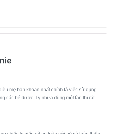
nie
điều mẹ băn khoăn nhất chính là việc sử dụng
ng các bé được. Ly nhựa dùng một lần thì rất
g chiếc ly giấy rất an toàn với bé và thân thiện