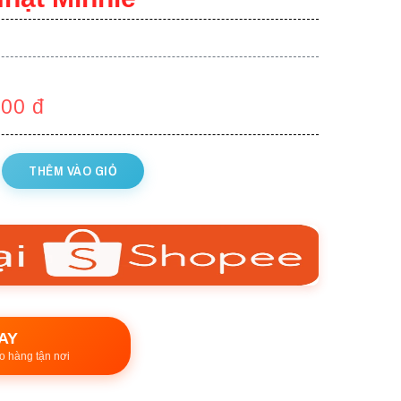
000
đ
THÊM VÀO GIỎ
AY
o hàng tận nơi