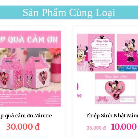
Sản Phẩm Cùng Loại
p quà cảm ơn Minnie
Thiệp Sinh Nhật Min
30.000
đ
10.00
35.000
đ