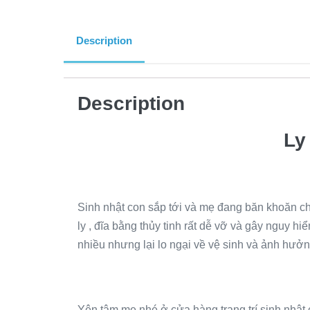
Description
Description
Ly
Sinh nhật con sắp tới và mẹ đang băn khoăn ch
ly , đĩa bằng thủy tinh rất dễ vỡ và gây nguy 
nhiều nhưng lại lo ngại về vệ sinh và ảnh hưở
Yên tâm mẹ nhé ở cửa hàng trang trí sinh nhật c