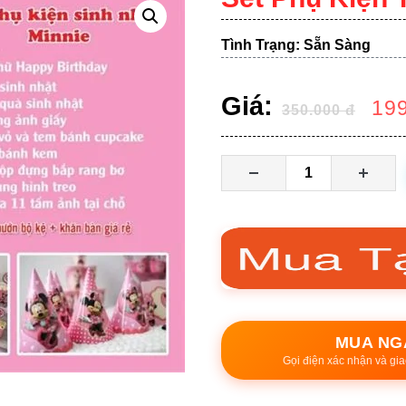
Tình Trạng: Sẵn Sàng
Giá:
19
350.000
đ
MUA NG
Gọi điện xác nhận và gia