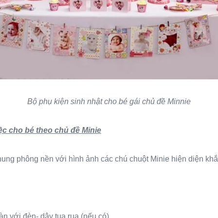
Bộ phụ kiện sinh nhật cho bé gái chủ đề Minnie
tiệc cho bé theo chủ đề Minie
hung phông nền với hình ảnh các chú chuột Minie hiện diện kh
àn với đèn- dây tua rua (nếu có)