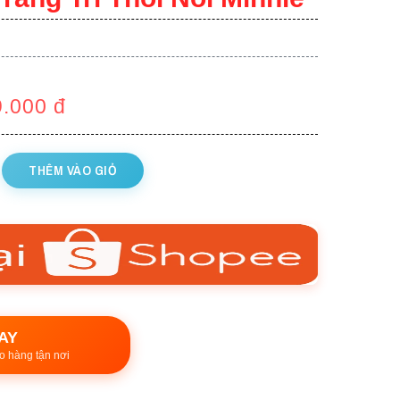
9.000
đ
THÊM VÀO GIỎ
AY
o hàng tận nơi