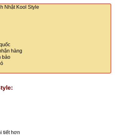
 Nhật Kool Style
 quốc
 nhận hàng
m bảo
có
tyle:
 tiết hơn