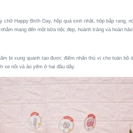
y chữ Happy Birth Day, hộp quà sinh nhật, hộp bắp rang, n
ất, nhằm mang đến một bữa tiệc đẹp, hoành tráng và hoàn hả
m bi xung quanh tạo được điểm nhấn thú vị cho toàn bộ dâ
nh xe nôi và áo yếm ở hai đầu dây.