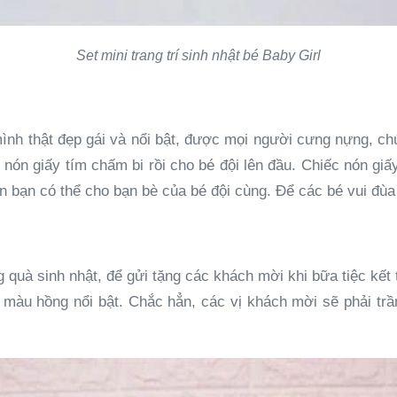
Set mini trang trí sinh nhật bé Baby Girl
ình thật đẹp gái và nổi bật, được mọi người cưng nựng, chú
nón giấy tím chấm bi rồi cho bé đội lên đầu. Chiếc nón giấ
nên bạn có thể cho bạn bè của bé đội cùng. Để các bé vui đùa
g quà sinh nhật, để gửi tặng các khách mời khi bữa tiệc kết 
 màu hồng nổi bật. Chắc hẳn, các vị khách mời sẽ phải trầ