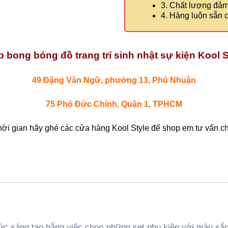
3. Chất lượng đả
4. Hàng luôn sẵn 
 bong bóng đồ trang trí sinh nhật sự kiện Kool S
49 Đặng Văn Ngữ, phường 13, Phú Nhuận
75 Phó Đức Chính, Quận 1, TPHCM
hời gian hãy ghé các cửa hàng Kool Style để shop em tư vấn chi
c sáng tạo bằng việc chọn những set phụ kiện với màu sắc tươ