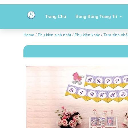
Trang Chủ
Bong Bóng Trang Trí
Home
/
Phụ kiện sinh nhật
/
Phụ kiện khác
/
Tem sinh nhậ