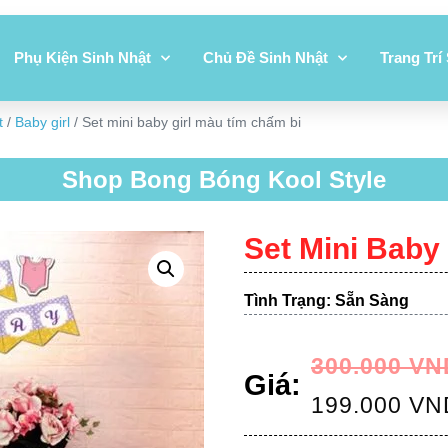
Phụ Kiện Sinh Nhật
Chủ Đề Sinh Nhật
Trang Trí
t
/
Baby girl
/ Set mini baby girl màu tím chấm bi
Shop Bong Bóng Kool Style
Set Mini Baby
Tình Trạng: Sẵn Sàng
300.000
VN
Giá:
199.000
VN