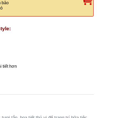
m bảo
có
tyle:
 tiết hơn
i tắn, họa tiết thú vị để trang trí bữa tiệc.