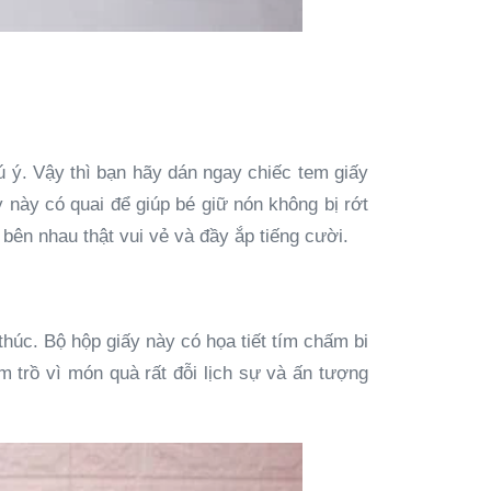
 ý. Vậy thì bạn hãy dán ngay chiếc tem giấy
y này có quai để giúp bé giữ nón không bị rớt
 bên nhau thật vui vẻ và đầy ắp tiếng cười.
thúc. Bộ hộp giấy này có họa tiết tím chấm bi
m trồ vì món quà rất đỗi lịch sự và ấn tượng