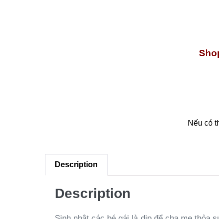
Shop
Nếu có t
Description
Description
Sinh nhật các bé gái là dịp để cha mẹ thỏa sứ