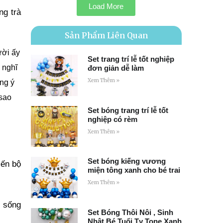
Load More
ng trà
Sản Phẩm Liên Quan
ười ấy
Set trang trí lễ tốt nghiệp
 nghĩ
đơn giản dễ làm
Xem Thêm »
ng ý
 sao
Set bóng trang trí lễ tốt
nghiệp có rèm
Xem Thêm »
Set bóng kiếng vương
iến bộ
miện tông xanh cho bé trai
Xem Thêm »
c sống
Set Bóng Thôi Nôi , Sinh
Nhật Bé Tuổi Tỵ Tone Xanh