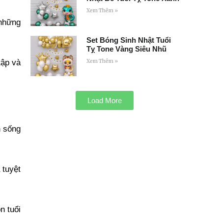
Xem Thêm »
 những
Set Bóng Sinh Nhật Tuổi
Tỵ Tone Vàng Siêu Nhũ
tập và
Xem Thêm »
Load More
n sống
 tuyệt
n tuổi