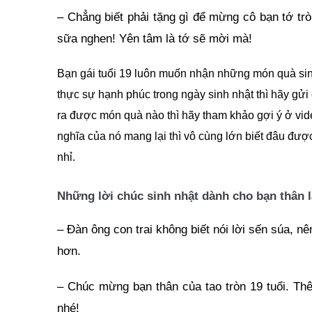
– Chẳng biết phải tặng gì để mừng cô bạn tớ trò
sữa nghen! Yên tâm là tớ sẽ mời mà!
Bạn gái tuổi 19 luôn muốn nhận những món quà sin
thực sự hạnh phúc trong ngày sinh nhật thì hãy gửi
ra được món quà nào thì hãy tham khảo gợi ý ở vid
nghĩa của nó mang lại thì vô cùng lớn biết đâu đ
nhỉ.
Những lời chúc sinh nhật dành cho bạn thân l
– Đàn ông con trai không biết nói lời sến súa, nê
hơn.
– Chúc mừng bạn thân của tao tròn 19 tuổi. Th
nhé!