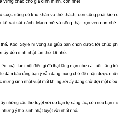
ựa vững chắc cho gia đình mình, con nhé!
ù cuộc sống có khó khăn và thử thách, con cũng phải kiên
ôn kề vai sát cánh. Mạnh mẽ và sống thật trọn vẹn con nhé
thể, Kool Style hi vọng sẽ giúp bạn chọn được lời chúc p
i ấy đón sinh nhật lần thứ 19 nhé.
hẽo hoặc làm một điều gì đó thật lãng mạn như cái tuổi trăng trò
tyle đảm bảo rằng bạn ý vẫn đang mong chờ để nhận được nhữn
úc mừng sinh nhật vuột mất khi người ấy đang chờ đợi một điều 
i ấy những câu thơ tuyệt vời do bạn tự sáng tác, còn nếu bạn m
n những ý thơ sinh nhật tuyệt vời nhất nhé.