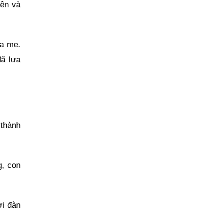
bên và
ba mẹ.
đã lựa
 thành
g, con
ời đàn