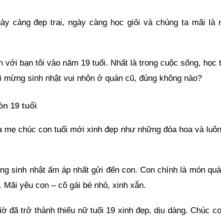
ày càng đẹp trai, ngày càng học giỏi và chúng ta mãi là
 với bạn tôi vào năm 19 tuổi. Nhất là trong cuộc sống, học 
ối mừng sinh nhật vui nhộn ở quán cũ, đúng không nào?
òn 19 tuổi
 Ba mẹ chúc con tuổi mới xinh đẹp như những đóa hoa và luô
ng sinh nhật ấm áp nhất gửi đến con. Con chính là món quà
 Mãi yêu con – cô gái bé nhỏ, xinh xắn.
ờ đã trở thành thiếu nữ tuổi 19 xinh đẹp, dịu dàng. Chúc co