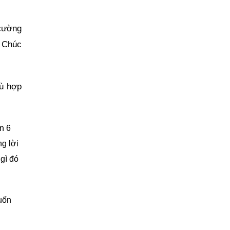
 cường
. Chúc
hù hợp
n 6
g lời
gì đó
uốn