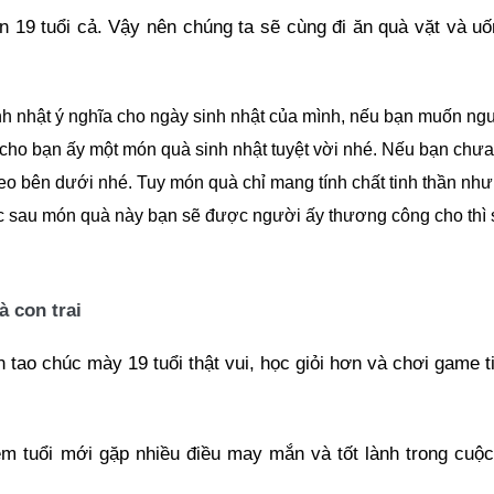
n 19 tuổi cả. Vậy nên chúng ta sẽ cùng đi ăn quà vặt và uố
h nhật ý nghĩa cho ngày sinh nhật của mình, nếu bạn muốn ng
 cho bạn ấy một món quà sinh nhật tuyệt vời nhé. Nếu bạn chưa
eo bên dưới nhé. Tuy món quà chỉ mang tính chất tinh thần như
ược sau món quà này bạn sẽ được người ấy thương công cho thì
à con trai
n tao chúc mày 19 tuổi thật vui, học giỏi hơn và chơi game t
êm tuổi mới gặp nhiều điều may mắn và tốt lành trong cuộ