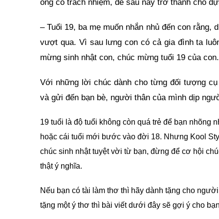
ông có trách nhiệm, để sau này trở thành chỗ d
– Tuổi 19, ba mẹ muốn nhắn nhủ đến con rằng, d
vượt qua. Vì sau lưng con có cả gia đình ta lu
mừng sinh nhật con, chúc mừng tuổi 19 của con.
Với những lời chúc dành cho từng đối tượng cụ 
và gửi đến bạn bè, người thân của mình dịp ngườ
19 tuổi là độ tuổi không còn quá trẻ để bạn nhõng n
hoặc cái tuổi mới bước vào đời 18. Nhưng Kool S
chúc sinh nhật tuyệt vời từ bạn, đừng để cơ hội ch
thật ý nghĩa.
Nếu bạn có tài làm thơ thì hãy dành tặng cho ngườ
tặng một ý thơ thì bài viết dưới đây sẽ gợi ý cho bạ